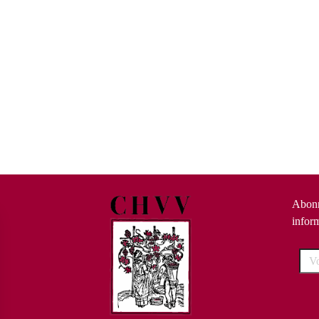
Abonn
infor
Votr