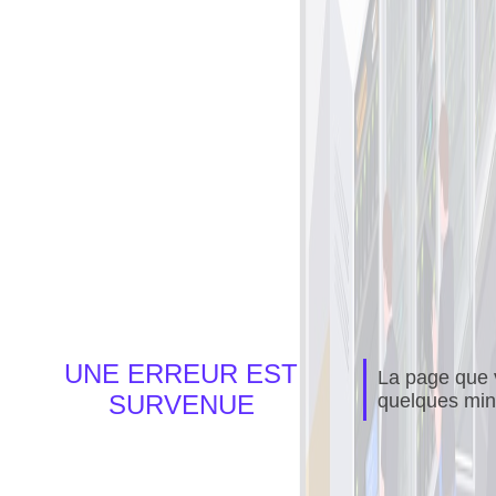
UNE ERREUR EST
La page que v
SURVENUE
quelques min