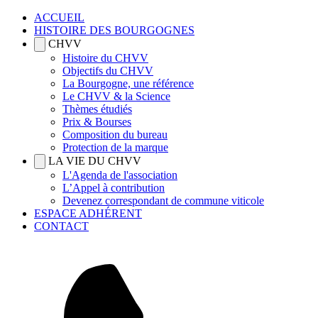
ACCUEIL
HISTOIRE DES BOURGOGNES
CHVV
Histoire du CHVV
Objectifs du CHVV
La Bourgogne, une référence
Le CHVV & la Science
Thèmes étudiés
Prix & Bourses
Composition du bureau
Protection de la marque
LA VIE DU CHVV
L'Agenda de l'association
L’Appel à contribution
Devenez correspondant de commune viticole
ESPACE ADHÉRENT
CONTACT