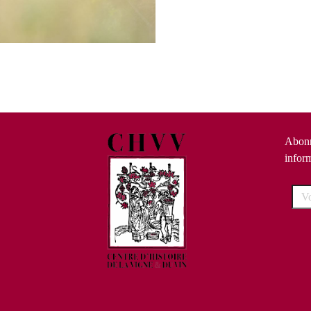
Abonn
infor
Votr