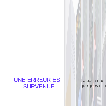
UNE ERREUR EST
La page que v
SURVENUE
quelques min